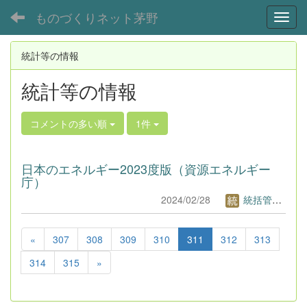
ものづくりネット茅野
Toggl
統計等の情報
統計等の情報
コメントの多い順
1件
日本のエネルギー2023度版（資源エネルギー
庁）
2024/02/28
統括管理者1
«
307
308
309
310
311
312
313
314
315
»