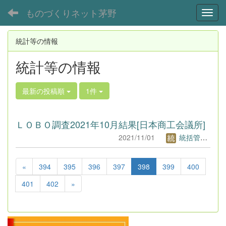
ものづくりネット茅野
Toggl
統計等の情報
統計等の情報
最新の投稿順
1件
ＬＯＢＯ調査2021年10月結果[日本商工会議所]
2021/11/01
統括管理者1
«
394
395
396
397
398
399
400
401
402
»