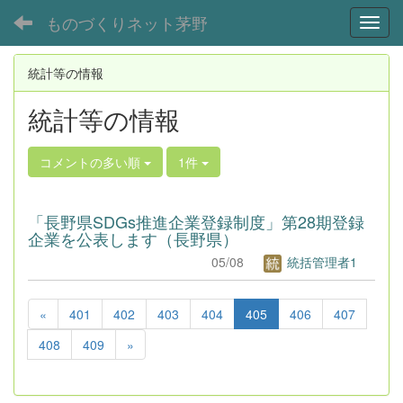
ものづくりネット茅野
Toggl
統計等の情報
統計等の情報
コメントの多い順
1件
「長野県SDGs推進企業登録制度」第28期登録
企業を公表します（長野県）
05/08
統括管理者1
«
401
402
403
404
405
406
407
408
409
»