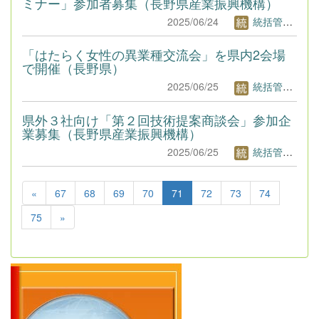
ミナー」参加者募集（長野県産業振興機構）
2025/06/24
統括管理者1
「はたらく女性の異業種交流会」を県内2会場
で開催（長野県）
2025/06/25
統括管理者1
県外３社向け「第２回技術提案商談会」参加企
業募集（長野県産業振興機構）
2025/06/25
統括管理者1
«
67
68
69
70
71
72
73
74
75
»