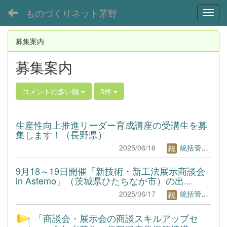
ものづくりネット茅野
Toggl
募集案内
募集案内
コメントの多い順
5件
生産性向上推進リーダー育成講座の受講生を募
集します！（長野県）
2025/06/16
統括管理者1
9月18～19日開催「新技術・新工法展示商談会
in Astemo」（茨城県ひたちなか市）の出...
2025/06/17
統括管理者1
「商談会・展示会の商談スキルアップセ