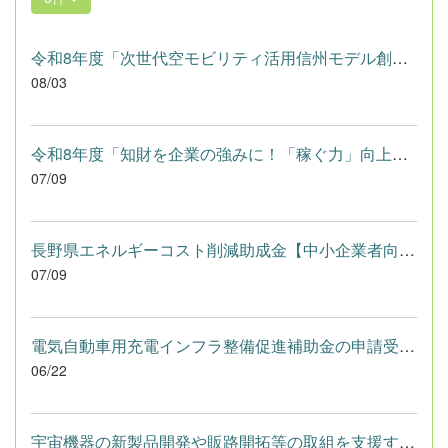
令和8年度「次世代空モビリティ活用信州モデル創出補助金」の補助...
08/03
令和8年度「知財を企業の強みに！「稼ぐ力」向上プロジェクト」（...
07/09
長野県エネルギーコスト削減助成金【中小企業者向け】の募集を7月...
07/09
電気自動車用充電インフラ整備促進補助金の申請受付を本日から開...
06/22
宇宙機器の新製品開発や販路開拓等の取組を支援する補助金の公募...