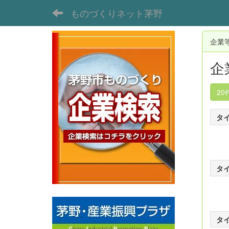
ものづくりネット茅野
企業
企
20
タ
タ
タ