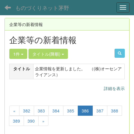
ものづくりネット茅野
Toggl
企業等の新着情報
企業等の新着情報
1件
タイトル(降順)
タイトル
企業情報を更新しました。 （(株)オーセンア
ライアンス）
詳細を表示
«
382
383
384
385
386
387
388
389
390
»