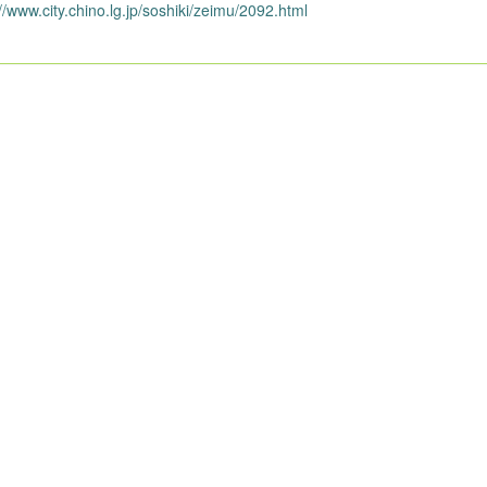
//www.city.chino.lg.jp/soshiki/zeimu/2092.html