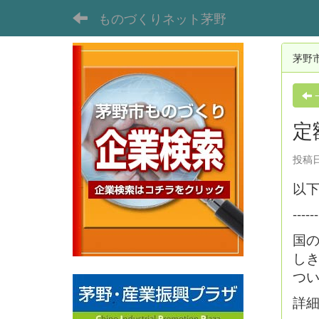
ものづくりネット茅野
茅野
定
投稿日時
以
------
国
しき
つ
詳細