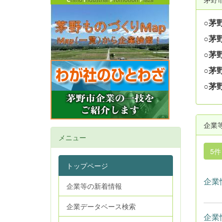
○茅
○茅
○茅
○茅
○茅
企業
メニュー
5
トップページ
企業
企業等の新着情報
企業データベース検索
企業