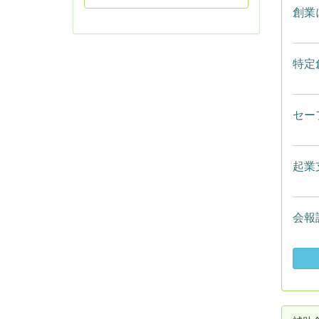
創業
特定
セー
起業
会報