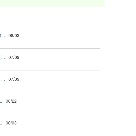
..
08/03
..
07/09
..
07/09
.
06/22
.
06/03