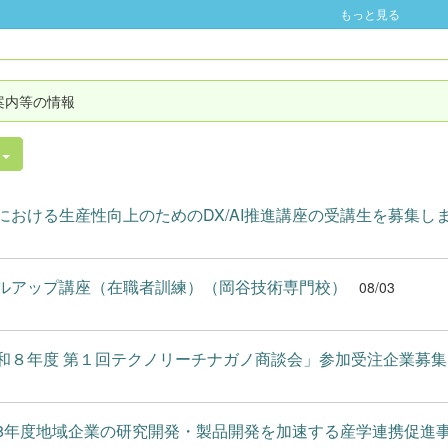
もっと見る
案内等の情報
件
における生産性向上のためのDX/AI推進講座の受講生を募集しま.
ルアップ講座（在職者訓練）（岡谷技術専門校）
08/03
和８年度 第１回テクノリーチナガノ商談会」参加受注企業募集..
8年度地域企業の研究開発・製品開発を加速する産学連携促進事.