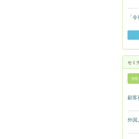
「令
セミ
5
顧客
外国