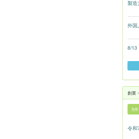
製造
外国
8/
創業
5
令和