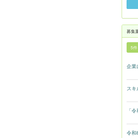
募集
5
企業
スキ
「令
令和