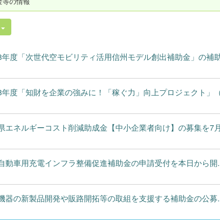
金等の情報
件
8年度「次世代空モビリティ活用信州モデル創出補助金」の補助.
8年度「知財を企業の強みに！「稼ぐ力」向上プロジェクト」（.
県エネルギーコスト削減助成金【中小企業者向け】の募集を7月.
自動車用充電インフラ整備促進補助金の申請受付を本日から開..
機器の新製品開発や販路開拓等の取組を支援する補助金の公募..