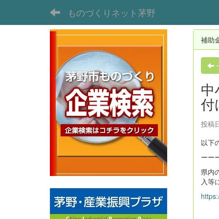
ものづくりネット茅野
補助
中
付
投稿日
以下
ーー
県内
入等
https