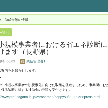
金・助成金等の情報
一覧へ
小規模事業者における省エネ診断に
けます（長野県）
時: 06/03
統括管理者1
の案内をお知らせします。
ー
の中小規模事業者の脱炭素化に向けた取組を促進するため、事業所にお
に係る診断に対する補助金の申請を受付けます。
://www.pref.nagano.lg.jp/zerocarbon/happyou/20260522press.html