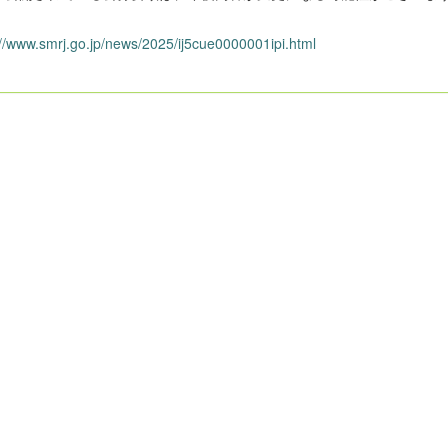
://www.smrj.go.jp/news/2025/ij5cue0000001ipi.html