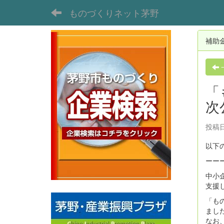
ものづくりネット茅野
補助
「
次
投稿日
以下
ーー
中小
支援
「も
まし
なお