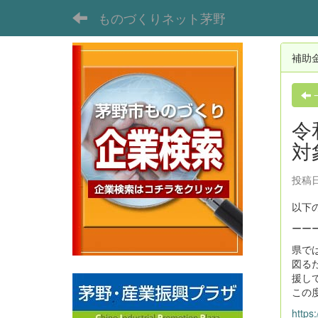
ものづくりネット茅野
補助
令
対
投稿日
以下
ーー
県で
図る
援し
この
https