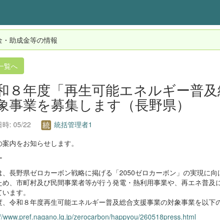
金・助成金等の情報
一覧へ
和８年度「再生可能エネルギー普及
象事業を募集します（長野県）
時: 05/22
統括管理者1
の案内をお知らせします。
ー
は、長野県ゼロカーボン戦略に掲げる「2050ゼロカーボン」の実現に
ため、市町村及び民間事業者等が行う発電・熱利用事業や、再エネ普及
ています。
度、令和８年度再生可能エネルギー普及総合支援事業の対象事業を以下
://www.pref.nagano.lg.jp/zerocarbon/happyou/260518press.html