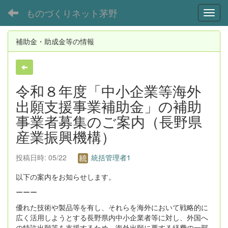
ものづくりネット茅野
Toggl
補助金・助成金等の情報
令和８年度「中小企業等海外
出願支援事業補助金」の補助
事業者募集のご案内（長野県
産業振興機構）
投稿日時: 05/22
統括管理者1
以下の案内をお知らせします。
ーーー
優れた技術や製品等を有し、それらを海外において戦略的に
広く活用しようとする長野県内中小企業者等に対し、外国へ
の特許出願等を支援するため、海外出願に要する経費の一部