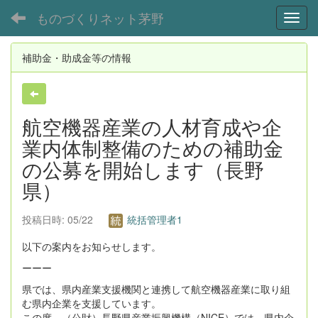
ものづくりネット茅野
Toggl
補助金・助成金等の情報
航空機器産業の人材育成や企
業内体制整備のための補助金
の公募を開始します（長野
県）
投稿日時: 05/22
統括管理者1
以下の案内をお知らせします。
ーーー
県では、県内産業支援機関と連携して航空機器産業に取り組
む県内企業を支援しています。
この度、（公財）長野県産業振興機構（NICE）では、県内企