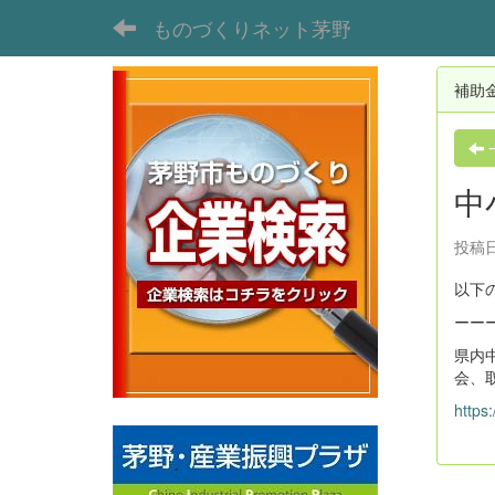
ものづくりネット茅野
補助
中
投稿日
以下
ーー
県内
会、
https