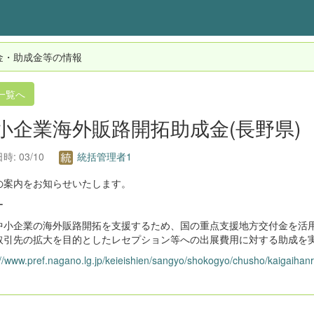
金・助成金等の情報
一覧へ
小企業海外販路開拓助成金(長野県)
時: 03/10
統括管理者1
の案内をお知らせいたします。
ー
中小企業の海外販路開拓を支援するため、国の重点支援地方交付金を活
取引先の拡大を目的としたレセプション等への出展費用に対する助成を
://www.pref.nagano.lg.jp/keieishien/sangyo/shokogyo/chusho/kaigaihanr