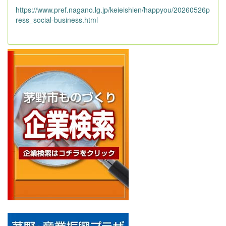
https://www.pref.nagano.lg.jp/keieishien/happyou/20260526p
ress_social-business.html