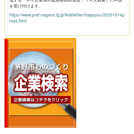
を受け付けます。
https://www.pref.nagano.lg.jp/keieishien/happyou/20251014p
ress.html