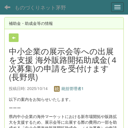
ものづくりネット茅野
Toggl
補助金・助成金等の情報
中小企業の展示会等への出展
を支援 海外販路開拓助成金(４
次募集)の申請を受付けます
(長野県)
投稿日時: 2025/10/14
統括管理者1
以下の案内をお知らせいたします。
ーーー
県内中小企業の海外マーケットにおける新市場開拓や販路拡
大を支援するため、展示会等に出展する際の費用の一部を助
成する「中小企業海外販路開拓助成金」（４次募集）の申請