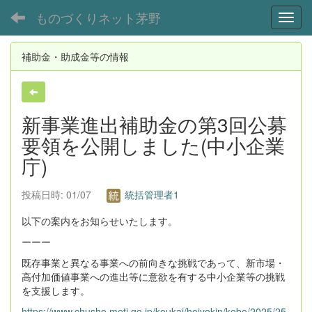
ものづくりネット茅野
Toggl
補助金・助成金等の情報
新事業進出補助金の第3回公募
要領を公開しました(中小企業
庁)
投稿日時: 01/07
統括管理者1
以下の案内をお知らせいたします。
ーーー
既存事業と異なる事業への前向きな挑戦であって、新市場・
高付加価値事業への進出等に意欲を有する中小企業等の挑戦
を支援します。
https://www.chusho.meti.go.jp/koukai/hojyokin/kobo/2025/25