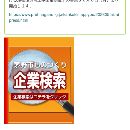
開始します。
https://www.pref.nagano.lg.jp/kankoki/happyou/202605taizai
press.html