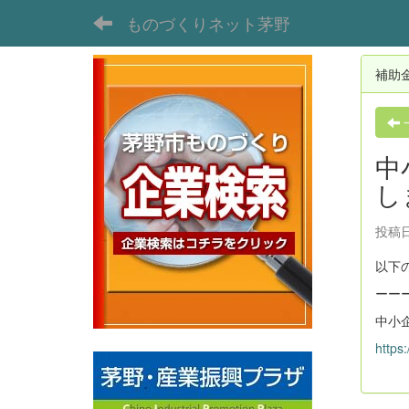
ものづくりネット茅野
補助
中
し
投稿日時
以下
ーー
中小
https