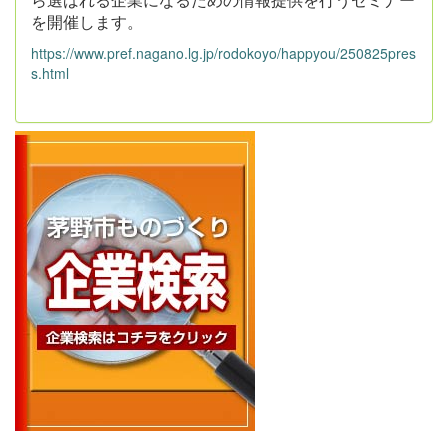
を開催します。
https://www.pref.nagano.lg.jp/rodokoyo/happyou/250825pres
s.html