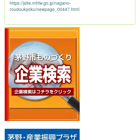
https://jsite.mhlw.go.jp/nagano-
roudoukyoku/newpage_00447.html