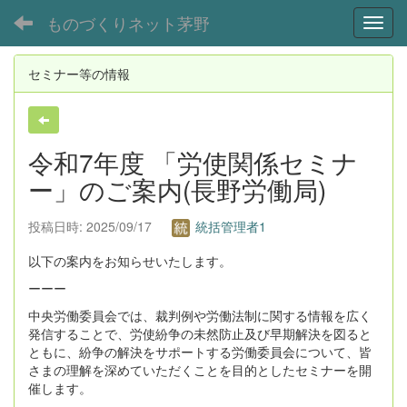
ものづくりネット茅野
Toggl
セミナー等の情報
令和7年度 「労使関係セミナ
ー」のご案内(長野労働局)
投稿日時: 2025/09/17
統括管理者1
以下の案内をお知らせいたします。
ーーー
中央労働委員会では、裁判例や労働法制に関する情報を広く
発信することで、労使紛争の未然防止及び早期解決を図ると
ともに、紛争の解決をサポートする労働委員会について、皆
さまの理解を深めていただくことを目的としたセミナーを開
催します。