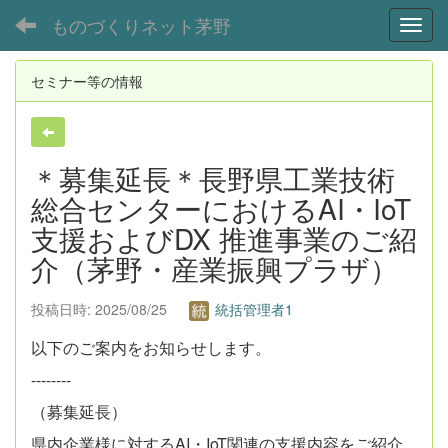
ものづくりネット茅野
Toggl
セミナー等の情報
＊募集延長＊長野県工業技術
総合センターにおけるAI・IoT
支援およびDX 推進事業のご紹
介（茅野・産業振興プラザ）
投稿日時: 2025/08/25
統括管理者1
以下のご案内をお知らせします。
--------
（募集延長）
県内企業様に対するAI・IoT関連の支援内容をご紹介