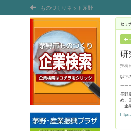
ものづくりネット茅野
セミ
研
投稿日
以下
ーー
長野
め、
企業
https: