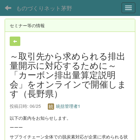
ものづくりネット茅野
Toggl
セミナー等の情報
～取引先から求められる排出
量開示に対応するために～
「カーボン排出量算定説明
会」をオンラインで開催しま
す（長野県）
投稿日時: 06/25
統括管理者1
以下の案内をお知らせします。
ーーー
サプライチェーン全体での脱炭素対応が企業に求められる状