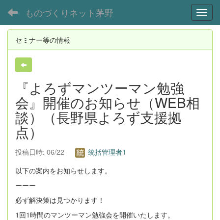
ものづくりネット茅野
Toggl
セミナー等の情報
『よろずマンツーマン勉強
会』開催のお知らせ（WEB相
談）（長野県よろず支援拠
点）
投稿日時: 06/22
統括管理者1
以下の案内をお知らせします。
ーーー
必ず解決策は見つかります！
1回1時間のマンツーマン勉強会を開催いたします。