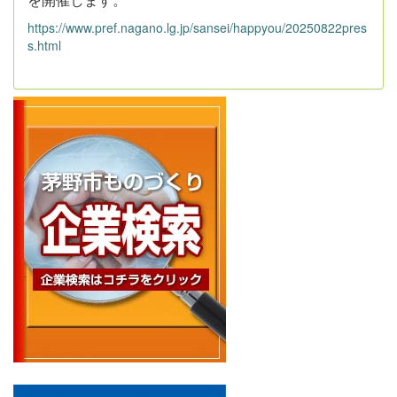
https://www.pref.nagano.lg.jp/sansei/happyou/20250822pres
s.html