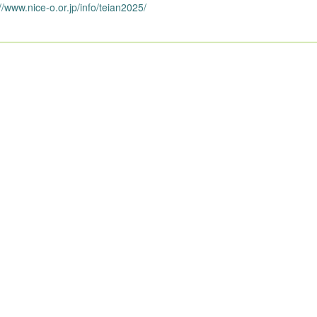
//www.nice-o.or.jp/info/teian2025/