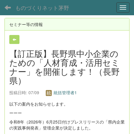
ものづくりネット茅野
Toggl
セミナー等の情報
【訂正版】長野県中小企業の
ための「人材育成・活用セミ
ナー」を開催します！（長野
県）
投稿日時: 07/09
統括管理者1
以下の案内をお知らせします。
ーーー
令和8年（2026年）6月25日付けプレスリリースの「県内企業
の実践事例発表」登壇企業が決定しました。