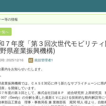
ナー等の情報
一覧へ
和７年度「第３回次世代モビリティ
長野県産業振興機構)
: 2025/12/16
統括管理者1
の案内をお知らせいたします。
ー
県産業振興機構では、ＣＡＳＥ対応に伴う新たなサプライチェーンに県
講座」を開催しています。
７年度の第３回として、株式会社日経ＢＰ 総合研究所 上席研究員 狩
ekr 007（Geely）の分解を通した最新ＥＶにおける技術的な動向解
動車部品工業会 理事・事務局長 兼 業務部長 尾関 明人 様より、自