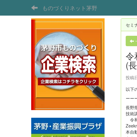
ものづくりネット茅野
セミ
令
(
投稿日時
以下
ーー
長野
技術
令和
Ze
本自