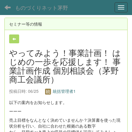
ものづくりネット茅野
Toggl
セミナー等の情報
やってみよう！事業計画！ は
じめの一歩を応援します！ 事
業計画作成 個別相談会（茅野
商工会議所）
投稿日時: 06/25
統括管理者1
以下の案内をお知らせします。
ーーー
売上目標をなんとなく決めていませんか？決算書を使った現
状分析を行い、自社に合わせた根拠のある数字
から、目指すべき売上や収益の目標値を設定してみましょ