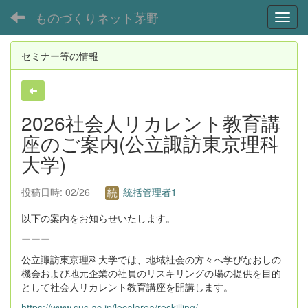
ものづくりネット茅野
Toggl
セミナー等の情報
2026社会人リカレント教育講
座のご案内(公立諏訪東京理科
大学)
投稿日時: 02/26
統括管理者1
以下の案内をお知らせいたします。
ーーー
公立諏訪東京理科大学では、地域社会の方々へ学びなおしの
機会および地元企業の社員のリスキリングの場の提供を目的
として社会人リカレント教育講座を開講します。
https://www.sus.ac.jp/localarea/reskilling/