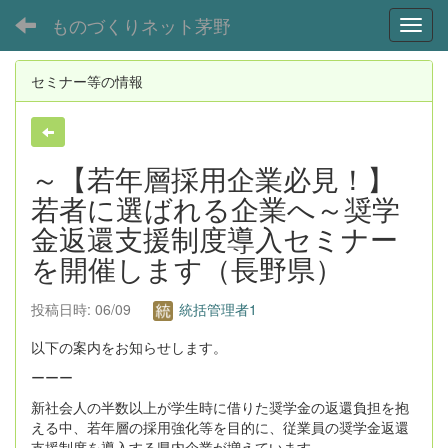
ものづくりネット茅野
Toggl
セミナー等の情報
～【若年層採用企業必見！】
若者に選ばれる企業へ～奨学
金返還支援制度導入セミナー
を開催します（長野県）
投稿日時: 06/09
統括管理者1
以下の案内をお知らせします。
ーーー
新社会人の半数以上が学生時に借りた奨学金の返還負担を抱
える中、若年層の採用強化等を目的に、従業員の奨学金返還
支援制度を導入する県内企業が増えています。