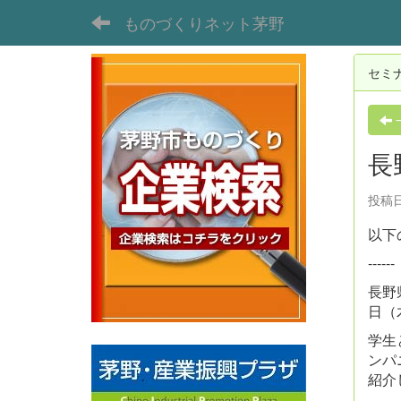
ものづくりネット茅野
セミ
長
投稿日時
以下
------
長野
日（
学生
ンパ
紹介