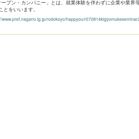
オープン・カンパニー」とは、就業体験を伴わずに企業や業界
ことをいいます。
://www.pref.nagano.lg.jp/rodokoyo/happyou/r070814kigyomukeseminar