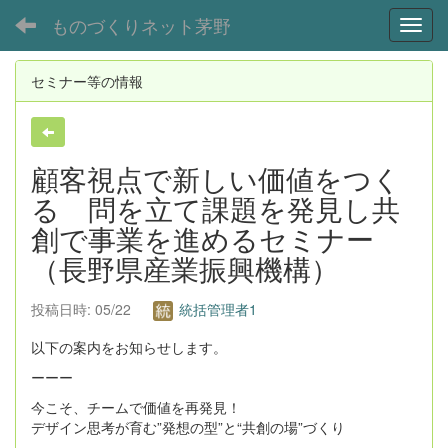
ものづくりネット茅野
Toggl
セミナー等の情報
顧客視点で新しい価値をつく
る 問を立て課題を発見し共
創で事業を進めるセミナー
（長野県産業振興機構）
投稿日時: 05/22
統括管理者1
以下の案内をお知らせします。
ーーー
今こそ、チームで価値を再発見！
デザイン思考が育む”発想の型”と“共創の場”づくり