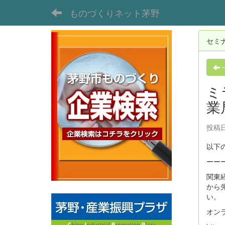
ものづくりネット茅野
セミ
ミ
業
投稿日時
以下
ーー
関東
から
い。
オン