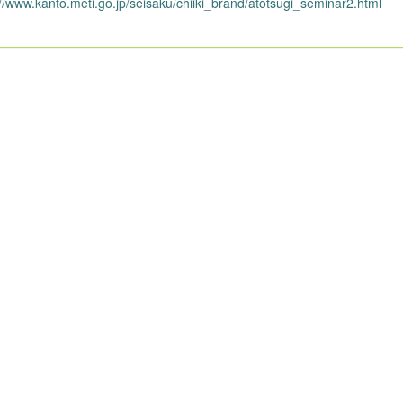
://www.kanto.meti.go.jp/seisaku/chiiki_brand/atotsugi_seminar2.html