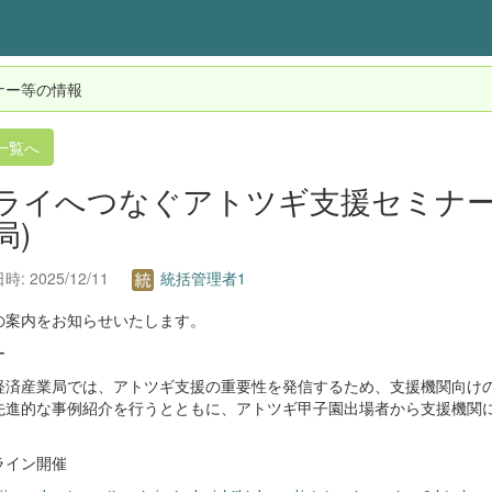
ナー等の情報
一覧へ
ライへつなぐアトツギ支援セミナー
局)
: 2025/12/11
統括管理者1
の案内をお知らせいたします。
ー
経済産業局では、アトツギ支援の重要性を発信するため、支援機関向け
先進的な事例紹介を行うとともに、アトツギ甲子園出場者から支援機関
ライン開催