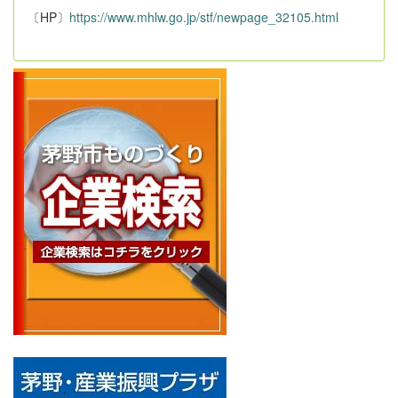
〔HP〕
https://www.mhlw.go.jp/stf/newpage_32105.html