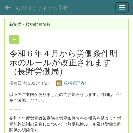
ものづくりネット茅野
Toggl
新制度・技術動向情報
令和６年４月から労働条件明
示のルールが改正されます
（長野労働局）
投稿日時: 2023/11/27
統括管理者1
以下のご案内がありましたのでお知らせします。詳細は下部
をご確認ください。
ーーー
令和４年度労働政策審議会労働条件分科会報告を踏まえた労
働契約法制の見直しについて（無期転換ルール及び労働契約
関係の明確化）