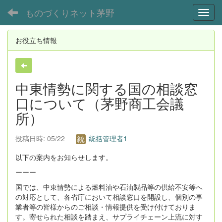
ものづくりネット茅野
Toggl
お役立ち情報
中東情勢に関する国の相談窓
口について（茅野商工会議
所）
投稿日時: 05/22
統括管理者1
以下の案内をお知らせします。
ーーー
国では、中東情勢による燃料油や石油製品等の供給不安等へ
の対応として、各省庁において相談窓口を開設し、個別の事
業者等の皆様からのご相談・情報提供を受け付けておりま
す。寄せられた相談を踏まえ、サプライチェーン上流に対す