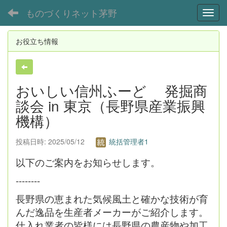
ものづくりネット茅野
Toggl
お役立ち情報
おいしい信州ふーど 発掘商
談会 in 東京（長野県産業振興
機構）
投稿日時: 2025/05/12
統括管理者1
以下のご案内をお知らせします。
--------
長野県の恵まれた気候風土と確かな技術が育
んだ逸品を生産者メーカーがご紹介します。
仕入れ業者の皆様には長野県の農産物や加工