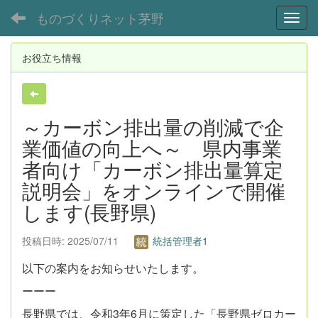
ものづくりネット茅野
Toggl
お役立ち情報
～カーボン排出量の削減で企
業価値の向上へ～ 県内事業
者向け「カーボン排出量算定
説明会」をオンラインで開催
します(長野県)
投稿日時: 2025/07/11
統括管理者1
以下の案内をお知らせいたします。
ーーー
長野県では、令和3年6月に策定した「長野県ゼロカー