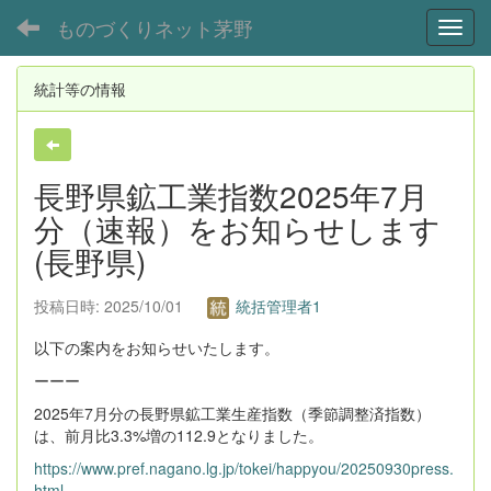
ものづくりネット茅野
Toggl
統計等の情報
長野県鉱工業指数2025年7月
分（速報）をお知らせします
(長野県)
投稿日時: 2025/10/01
統括管理者1
以下の案内をお知らせいたします。
ーーー
2025年7月分の長野県鉱工業生産指数（季節調整済指数）
は、前月比3.3%増の112.9となりました。
https://www.pref.nagano.lg.jp/tokei/happyou/20250930press.
html