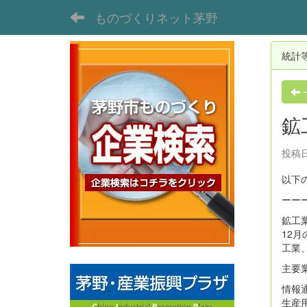
ものづくりネット茅野
統計
鉱
投稿日
以下
ーー
鉱工
12
工業
主要
情報
生産