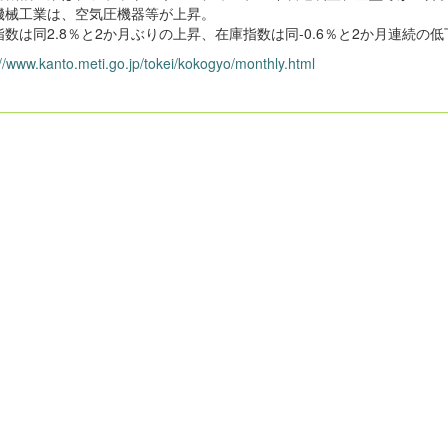
機械工業は、空気圧機器等が上昇。
指数は同2.8％と2か月ぶりの上昇、在庫指数は同-0.6％と2か月連続の
://www.kanto.meti.go.jp/tokei/kokogyo/monthly.html