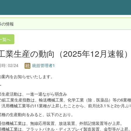
等の情報
一覧へ
工業生産の動向（2025年12月速報）
時: 02/24
統括管理者1
の案内をお知らせいたします。
ー
業生産活動は、一進一退ながら弱含み
月の鉱工業生産指数は、輸送機械工業、化学工業（除．医薬品）等の6業
、汎用機械工業等の11業種が上昇したことから、前月比3.1％と2か月
業種の生産動向をみると、以下のとおり。
通信機械工業は、無線応用装置、放送装置、外部記憶装置等が上昇。
用機械工業は、フラットパネル・ディスプレイ製造装置、金型等が上昇