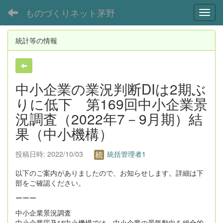
ものづくりネット茅野
Toggl
統計等の情報
中小企業の業況判断DIは2期ぶ
りに低下 第169回中小企業景
況調査（2022年7－9月期）結
果（中小機構）
投稿日時: 2022/10/03
統括管理者1
以下のご案内がありましたので、お知らせします。詳細は下
部をご確認ください。
ーーー
中小企業景況調査
中小企業庁及び中小機構では、中小企業の景気動向を総合的