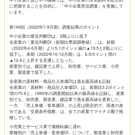
に把握することを目的に、「中小企業景況調査」を実施して
います。
第169回（2022年7-9月期）調査結果のポイント
中小企業の業況判断DIは、2期ぶりに低下
全産業の「業況判断DI（前期比季節調整値）」は、前期
（2022年4-6月期）より5.1ポイント減の▲19.5と2期ぶりに
低下し、来期（2022年10-12月期）は、6.9ポイント増の
▲12.6と上昇する見通しとなった。
産業別では、建設業で上昇し、卸売業、サービス業、小売
業、製造業で低下した。
全産業の原材料・商品仕入単価DIは過去最高値を記録
全産業の「原材料・商品仕入単価DI」は、前期比3.2ポイント
増の70.6と、1980年の調査開始以来の最高値を記録し、産業
別でも、卸売業、製造業、建設業で過去最高値を更新した。
一方、「売上単価・客単価DI」の上昇は限定的で、両者の差
分である「交易条件指数」は、全ての産業でマイナス圏で推
移している。
小売業とサービス業で価格転嫁に遅れ
業種別の「売上単価・客単価DI」について、製造業と卸売業