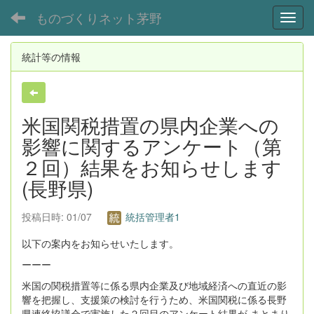
ものづくりネット茅野
Toggl
統計等の情報
米国関税措置の県内企業への
影響に関するアンケート（第
２回）結果をお知らせします
(長野県)
投稿日時: 01/07
統括管理者1
以下の案内をお知らせいたします。
ーーー
米国の関税措置等に係る県内企業及び地域経済への直近の影
響を把握し、支援策の検討を行うため、米国関税に係る長野
県連絡協議会で実施した２回目のアンケート結果が まとまり