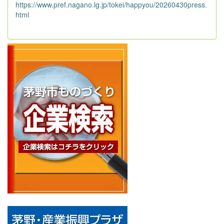
https://www.pref.nagano.lg.jp/tokei/happyou/20260430press.
html