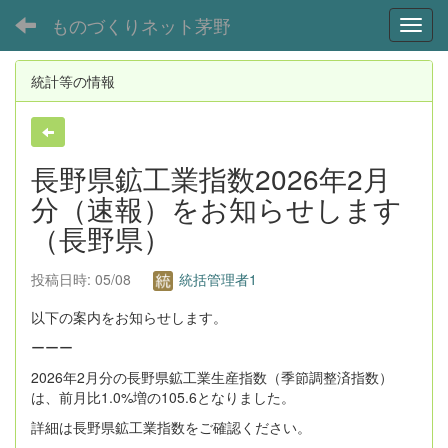
ものづくりネット茅野
Toggl
統計等の情報
長野県鉱工業指数2026年2月
分（速報）をお知らせします
（長野県）
投稿日時: 05/08
統括管理者1
以下の案内をお知らせします。
ーーー
2026年2月分の長野県鉱工業生産指数（季節調整済指数）
は、前月比1.0%増の105.6となりました。
詳細は長野県鉱工業指数をご確認ください。