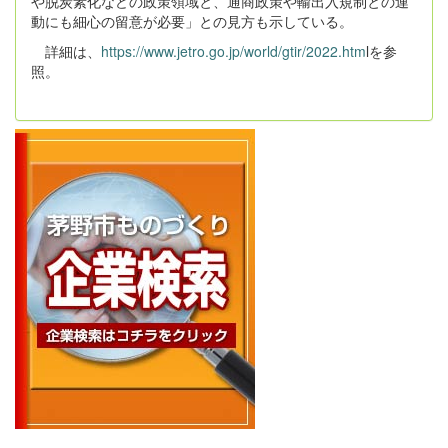
や脱炭素化などの政策領域と、通商政策や輸出入規制との連
動にも細心の留意が必要」との見方も示している。
詳細は、
https://www.jetro.go.jp/world/gtir/2022.htm
lを参
照。