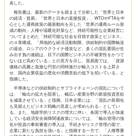
表した。
報告書は、最新のデータを踏まえて分析した「世界と日本
の経済・貿易」「世界と日本の直接投資」、WTOやFTAを中
心とした通商政策の最新動向を示した「世界の通商ルール形
成の動向」人権や温暖化対策など、持続可能性な企業経営に
ついてまとめた「持続可能な社会を目指す政策とビジネス」
の４章構成。「局地的な経済活動制限、供給制約や国際輸送
の逼迫、ロシアのウクライナ侵攻など、多くの混乱要因が生
み出す負の連鎖は、目下の国際ビジネスの不確実性をかつて
ないほど高めている」との見方を示し、貿易面では、「資源
価格の高騰と急激な円安の同時進行が輸入コストを上昇さ
せ、国内企業収益の悪化や消費意欲の低下を招いている」と
指摘した。
半導体などの供給制約とサプライチェーンの混乱について
は、「輸出の拡大を阻害し、幅広い産業分野の新規投資意欲
を減退させている」と指摘。日本企業には、「混乱の長期化
も見据えたビジネス戦略の見直しが求められる」としてい
る。また、地政学的リスクの増大に伴い、各国で導入が加速
している経済安全保障関連政策については、「輸出管理の強
化や投資の事前審査の導入は、手続きやリスク管理の面で、
企業に新たな負担を強いる」と指摘する一方で、「人権尊重