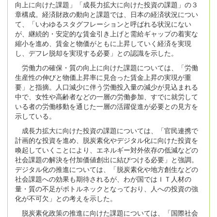
向上に向けた課題」「成長力拡大に向けた投資の課題」の３
章構成。経済財政の動向と課題では、日本の経済状況につい
て、「いわゆるスタグフレーションと呼ばれる状況にない
が、継続的・安定的な賃金引き上げと需給ギャップの着実な
縮小を進め、賃金と物価がともに上昇していく経済を実現
し、デフレ脱却を実現する必要」との認識を示した。
労働力の確保・質の向上に向けた課題については、「労働
生産性の伸びと物価上昇率に見合った賃金上昇の実現が重
要」と指摘。人口減少に伴う労働投入量の減少が見込まれる
中で、女性や高齢者などの一層の労働参加、すでに就労して
いる者の労働移動を通じた一層の活躍促進が必要との見方を
示している。
成長力拡大に向けた投資の課題については、「官民連携で
計画的な投資を進め、脱炭素化やデジタル化に向けた投資を
喚起していくことにより、エネルギー対外依存の低減などの
社会課題の解決を付加価値創出に結びつける必要」と強調。
デジタル化の推進については、「脱炭素化や地方創生などの
社会課題への効果も期待されるが、わが国ではＩＴ人材の
量・質の不足がボトルネックとなっており、人への投資の強
化が不可欠」との考えを示した。
脱炭素化政策の推進に向けた課題については、「国際社会