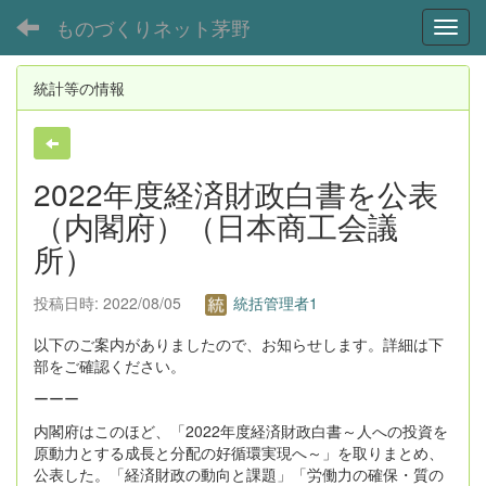
ものづくりネット茅野
Toggl
統計等の情報
2022年度経済財政白書を公表
（内閣府）（日本商工会議
所）
投稿日時: 2022/08/05
統括管理者1
以下のご案内がありましたので、お知らせします。詳細は下
部をご確認ください。
ーーー
内閣府はこのほど、「2022年度経済財政白書～人への投資を
原動力とする成長と分配の好循環実現へ～」を取りまとめ、
公表した。「経済財政の動向と課題」「労働力の確保・質の