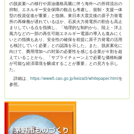
の脱炭素への移行や原油価格高騰に伴う海外への所得流出の
抑制、エネルギー安全保障の観点も考慮し、規制・支援一体
型の投資促進が重要」と指摘。東日本大震災後の原子力発電
所の再稼働が遅れているほか、石炭火力発電所の割合も高止
まりしている点を指摘し、「地理的な制約から、陸上・洋上
風力などの一部の再生可能エネルギー電源の導入も進みにく
いとの指摘もあり、安全性の確保を前提に原子力発電の活用
も検討していく必要」との認識を示した。また、脱炭素化に
向けて、費用増加への対策の必要性を感じる企業が６割を超
えていることから、「サプライチェーン上で必要な価格転嫁
が可能な経済環境を醸成することが重要」との見方を示し
た。
詳細は、
https://www5.cao.go.jp/keizai3/whitepaper.html
を
参照。