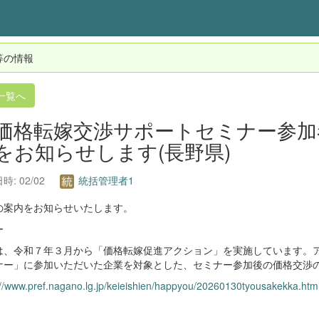
等の情報
一覧へ
価格転嫁交渉サポートセミナー参加
をお知らせします(長野県)
時: 02/02
統括管理者1
の案内をお知らせいたします。
ー
は、令和７年３月から「価格転嫁促進アクション」を実施しています。
ナー」に参加いただいた企業を対象とした、セミナー参加後の価格交渉
://www.pref.nagano.lg.jp/keieishien/happyou/20260130tyousakekka.htm