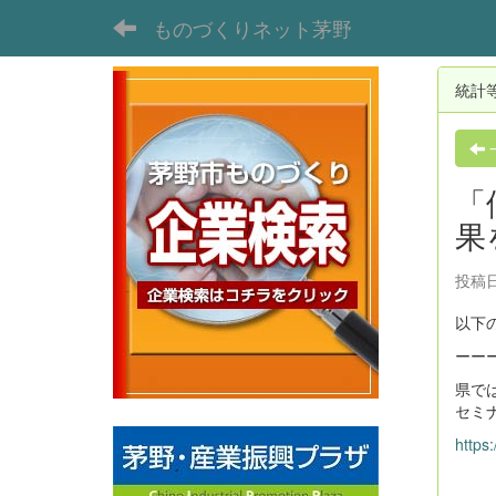
ものづくりネット茅野
統計
「
果
投稿日
以下
ーー
県で
セミ
https