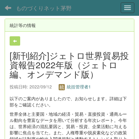
ものづくりネット茅野
Toggl
統計等の情報
[新刊紹介]ジェトロ世界貿易投
資報告2022年版（ジェトロ
編、オンデマンド版）
投稿日時: 2022/09/12
統括管理者1
以下のご案内がありましたので、お知らせします。詳細は下
部をご確認ください。
世界全体と主要国・地域の経済・貿易・直接投資・通商ルー
ル動向を豊富なデータを用いて分析する年次レポート。今年
は、世界経済の混乱要因と、貿易・投資、企業活動に与える
影響に焦点を当てた。また、人権尊重や脱炭素化などの政策
領域が法制度や輸出入関連規制と連動するトレンドも取り上