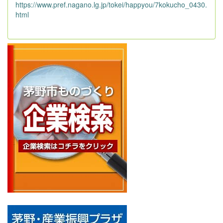
https://www.pref.nagano.lg.jp/tokei/happyou/7kokucho_0430.
html