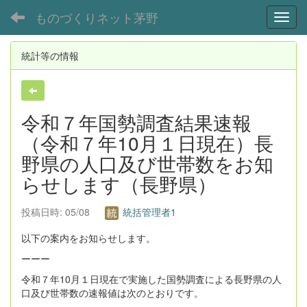
ものづくりネット茅野
Toggl
統計等の情報
令和７年国勢調査結果速報
（令和７年10月１日現在）長
野県の人口及び世帯数をお知
らせします（長野県）
投稿日時: 05/08
統括管理者1
以下の案内をお知らせします。
ーーー
令和７年10月１日現在で実施した国勢調査による長野県の人
口及び世帯数の速報値は次のとおりです。